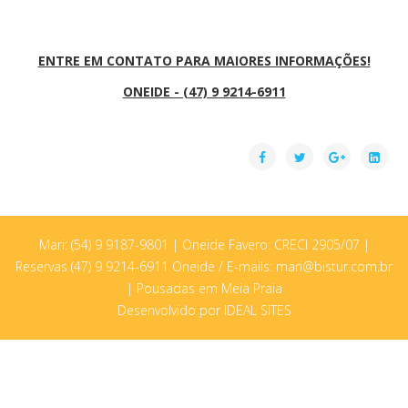
ENTRE EM CONTATO PARA MAIORES INFORMAÇÕES!
ONEIDE - (47) 9 9214-6911
Mari: (54) 9 9187-9801 | Oneide Favero: CRECI 2905/07 |
Reservas (47) 9 9214-6911 Oneide / E-mails: mari@bistur.com.br
| Pousadas em Meia Praia
Desenvolvido por IDEAL SITES